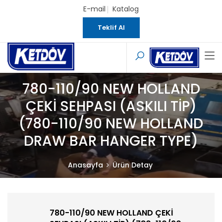
E-mail
Katalog
Teklif Al
780-110/90 NEW HOLLAND
ÇEKİ SEHPASI (ASKILI TİP)
(780-110/90 NEW HOLLAND
DRAW BAR HANGER TYPE)
Anasayfa
Ürün Detay
780-110/90 NEW HOLLAND ÇEKİ