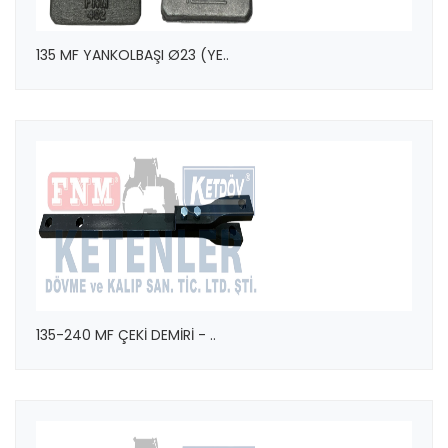
135 MF YANKOLBAŞI Ø23 (YE..
135-240 MF ÇEKİ DEMİRİ - ..