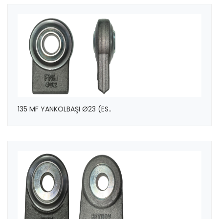
135 MF YANKOLBAŞI Ø23 (ES..