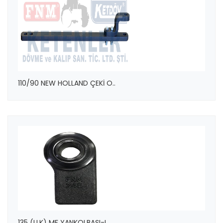
110/90 NEW HOLLAND ÇEKİ O..
135 (U.K) MF YANKOLBAŞI-L..