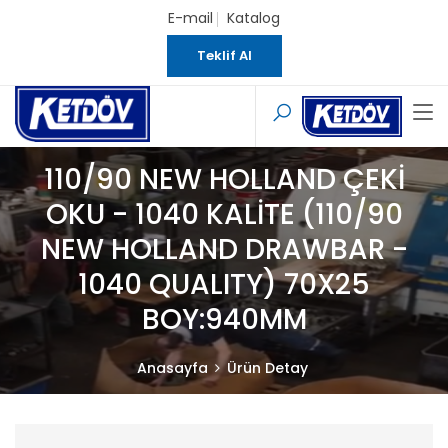
E-mail
Katalog
Teklif Al
110/90 NEW HOLLAND ÇEKİ
OKU - 1040 KALİTE (110/90
NEW HOLLAND DRAWBAR -
1040 QUALITY) 70X25
BOY:940MM
Anasayfa
Ürün Detay