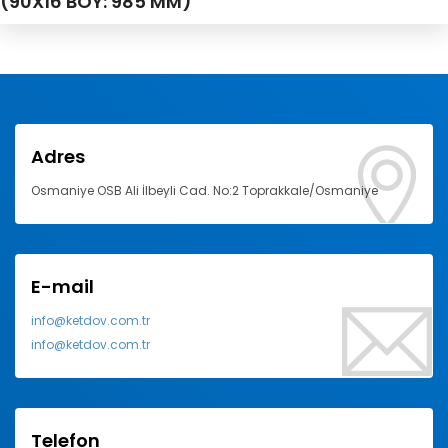
(90X16 BOY: 985 MM)
Adres
Osmaniye OSB Ali İlbeyli Cad. No:2 Toprakkale/Osmaniye
E-mail
info@ketdov.com.tr
info@ketdov.com.tr
Telefon