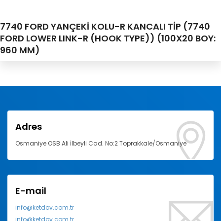
7740 FORD YANÇEKİ KOLU-R KANCALI TİP (7740
FORD LOWER LINK-R (HOOK TYPE)) (100X20 BOY:
960 MM)
Adres
Osmaniye OSB Ali İlbeyli Cad. No:2 Toprakkale/Osmaniye
E-mail
info@ketdov.com.tr
info@ketdov.com.tr