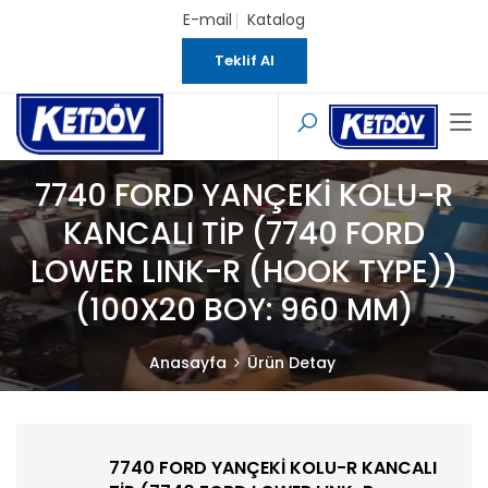
E-mail
Katalog
Teklif Al
7740 FORD YANÇEKİ KOLU-R
KANCALI TİP (7740 FORD
LOWER LINK-R (HOOK TYPE))
(100X20 BOY: 960 MM)
Anasayfa
Ürün Detay
7740 FORD YANÇEKİ KOLU-R KANCALI