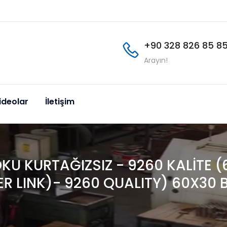
+90 328 826 85 8
Arayın!
ideolar
İletişim
KU KURTAĞIZSIZ - 9260 KALİTE 
 LINK)- 9260 QUALITY) 60X30 