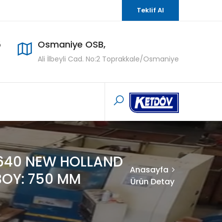
Teklif Al
5
Osmaniye OSB,
Ali İlbeyli Cad. No:2 Toprakkale/Osmaniye
(640 NEW HOLLAND
Anasayfa
BOY: 750 MM
Ürün Detay