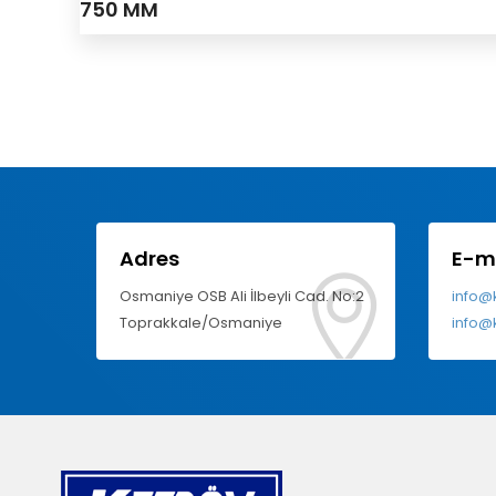
750 MM
Adres
E-m
Osmaniye OSB Ali İlbeyli Cad. No:2
info@
Toprakkale/Osmaniye
info@