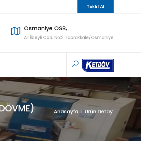
Teklif Al
5
Osmaniye OSB,
Ali İlbeyli Cad. No:2 Toprakkale/Osmaniye
)(DÖVME)
Anasayfa
Ürün Detay