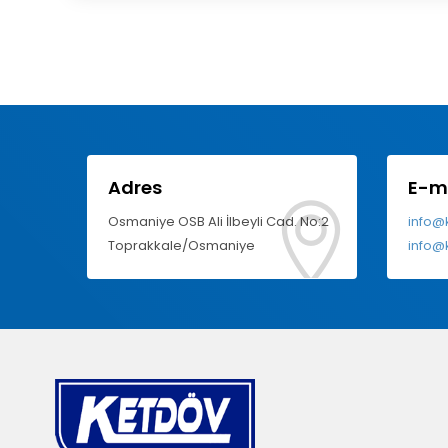
Adres
E-m
Osmaniye OSB Ali İlbeyli Cad. No:2
info@
Toprakkale/Osmaniye
info@