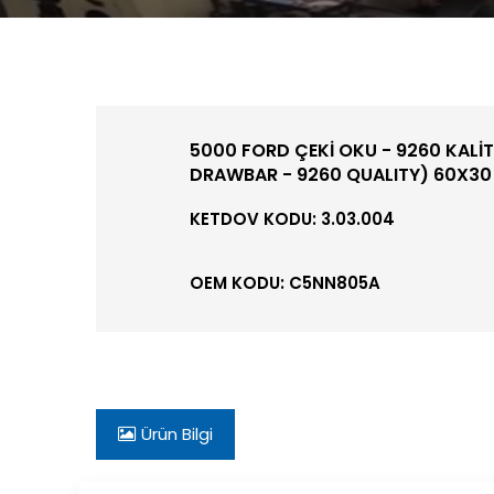
5000 FORD ÇEKİ OKU - 9260 KALİ
DRAWBAR - 9260 QUALITY) 60X3
KETDOV KODU: 3.03.004
OEM KODU: C5NN805A
Ürün Bilgi