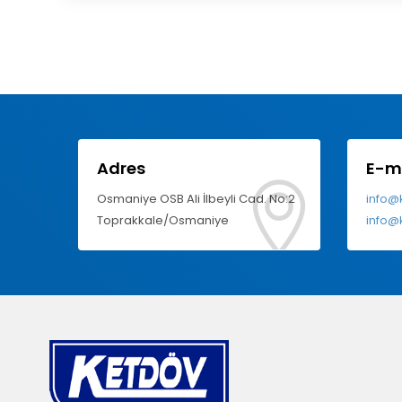
Adres
E-m
Osmaniye OSB Ali İlbeyli Cad. No:2
info@
Toprakkale/Osmaniye
info@