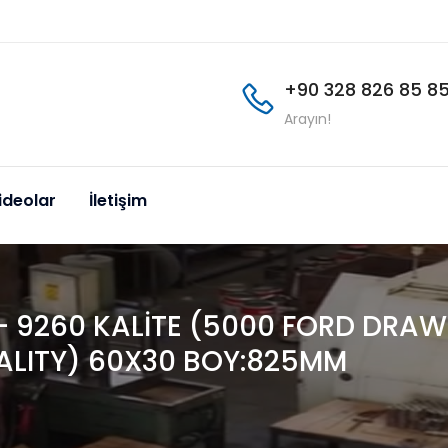
+90 328 826 85 8
Arayın!
ideolar
İletişim
- 9260 KALİTE (5000 FORD DRAW
ALITY) 60X30 BOY:825MM