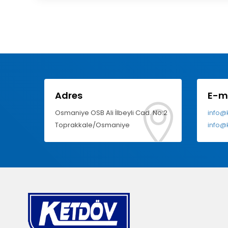
Adres
E-m
Osmaniye OSB Ali İlbeyli Cad. No:2
info@
Toprakkale/Osmaniye
info@