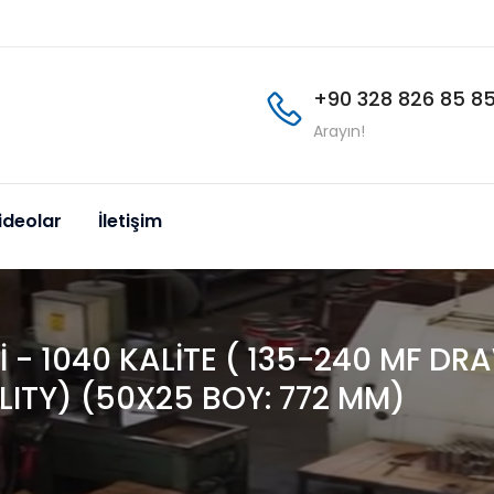
+90 328 826 85 8
Arayın!
ideolar
İletişim
İ - 1040 KALİTE ( 135-240 MF DR
ITY) (50X25 BOY: 772 MM)