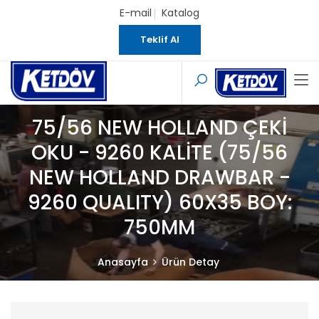
E-mail
Katalog
Teklif Al
75/56 NEW HOLLAND ÇEKİ
OKU - 9260 KALİTE (75/56
NEW HOLLAND DRAWBAR -
9260 QUALITY) 60X35 BOY:
750MM
Anasayfa
Ürün Detay