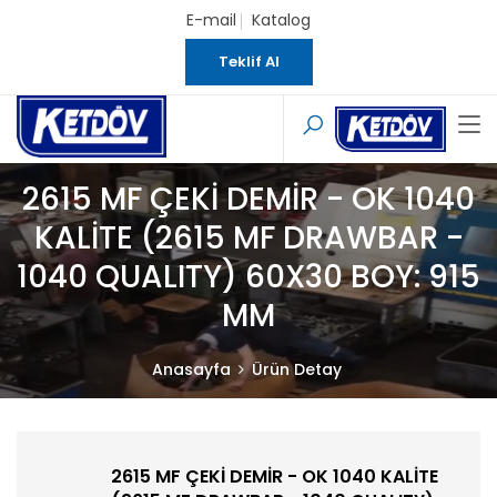
E-mail
Katalog
Teklif Al
2615 MF ÇEKİ DEMİR - OK 1040
KALİTE (2615 MF DRAWBAR -
1040 QUALITY) 60X30 BOY: 915
MM
Anasayfa
Ürün Detay
2615 MF ÇEKİ DEMİR - OK 1040 KALİTE