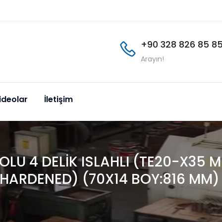
+90 328 826 85 8
Arayın!
ideolar
İletişim
LU 4 DELİK ISLAHLI (TE20-X35 M
(HARDENED) (70X14 BOY:816 MM)