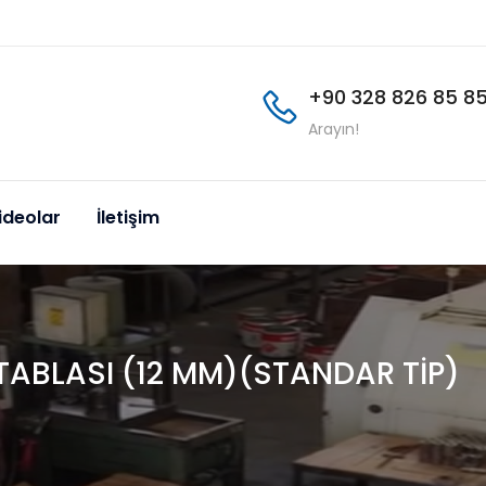
+90 328 826 85 8
Arayın!
ideolar
İletişim
 TABLASI (12 MM)(STANDAR TİP)