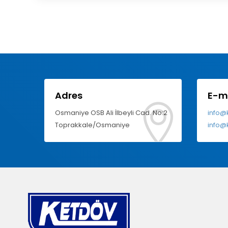
Adres
E-m
Osmaniye OSB Ali İlbeyli Cad. No:2
info@
Toprakkale/Osmaniye
info@