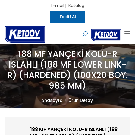
E-mail
Katalog
Teklif Al
188 MF YANÇEKİ KOLU-R
ISLAHLI (188 MF LOWER LINK-
R) (HARDENED) (100X20 BOY:
985 MM)
Anasayfa
Ürün Detay
188 MF YANÇEKİ KOLU-R ISLAHLI (188