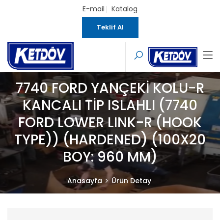
E-mail
Katalog
Teklif Al
7740 FORD YANÇEKİ KOLU-R
KANCALI TİP ISLAHLI (7740
FORD LOWER LINK-R (HOOK
TYPE)) (HARDENED) (100X20
BOY: 960 MM)
Anasayfa
Ürün Detay