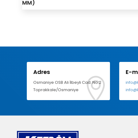
MM)
Adres
E-m
Osmaniye OSB Ali İlbeyli Cad. No:2
info@
Toprakkale/Osmaniye
info@