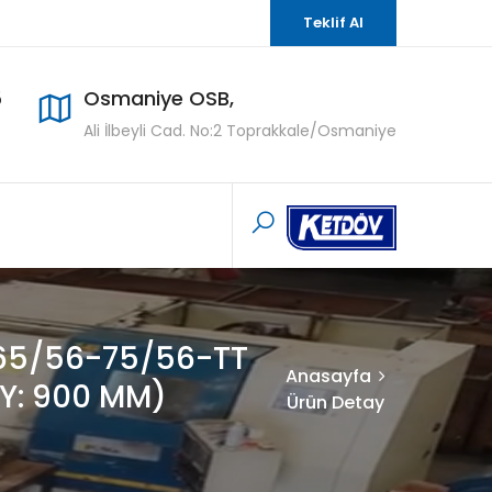
Teklif Al
5
Osmaniye OSB,
Ali İlbeyli Cad. No:2 Toprakkale/Osmaniye
(65/56-75/56-TT
Anasayfa
Y: 900 MM)
Ürün Detay