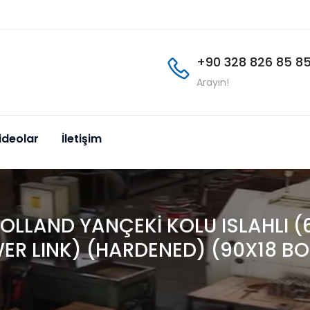
+90 328 826 85 8
Arayın!
ideolar
İletişim
OLLAND YANÇEKİ KOLU ISLAHLI 
R LINK) (HARDENED) (90X18 BO