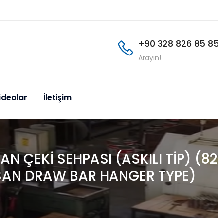
+90 328 826 85 8
Arayın!
ideolar
İletişim
N ÇEKİ SEHPASI (ASKILI TİP) (8
AN DRAW BAR HANGER TYPE)