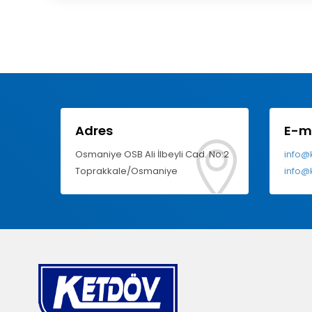
Adres
E-m
Osmaniye OSB Ali İlbeyli Cad. No:2
info@
Toprakkale/Osmaniye
info@