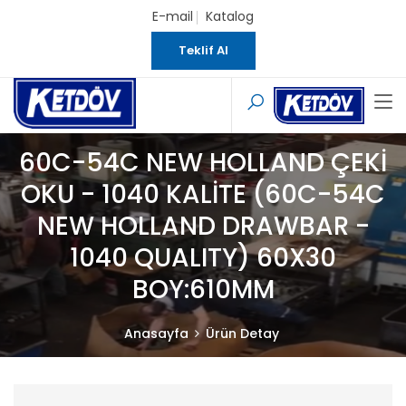
E-mail
Katalog
Teklif Al
60C-54C NEW HOLLAND ÇEKİ
OKU - 1040 KALİTE (60C-54C
NEW HOLLAND DRAWBAR -
1040 QUALITY) 60X30
BOY:610MM
Anasayfa
Ürün Detay